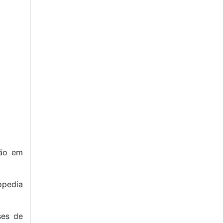
ção em
opedia
ses de