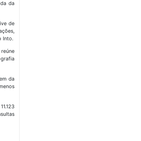
ida da
ive de
lações,
 Into.
 reúne
grafia
gem da
 menos
 11.123
sultas